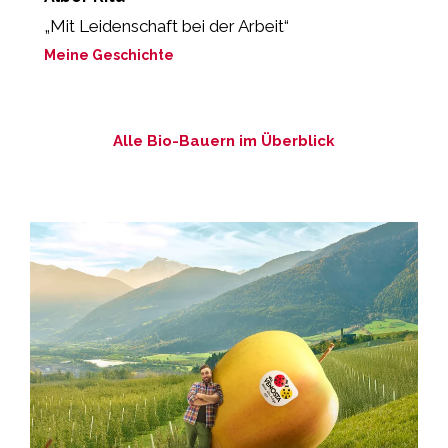
„Mit Leidenschaft bei der Arbeit“
„
z
Meine Geschichte
M
Alle Bio-Bauern im Überblick