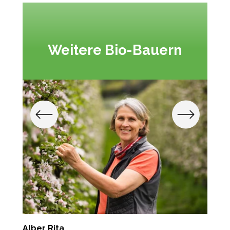
Weitere Bio-Bauern
Alber Rita
T