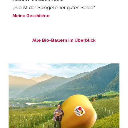
„Bio ist der Spiegel einer guten Seele“
“
z
Meine Geschichte
M
Alle Bio-Bauern im Überblick