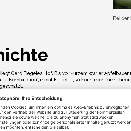
Bei der 
hichte
iegt Gerd Fiegeles Hof. Bis vor kurzem war er Apfelbauer 
ale Kombination“, meint Fiegele, „so konnte ich mein theor
geschätzt.“
beiten in seinem Apfelgarten, die ganz ohne Maschinen ge
nnt Gerd jeden Baum so gut, dass er ihnen Namen geben könn
ne Äpfel.“
im Jahre 2006 eine folgerichtige Entscheidung. Der Bio-Anba