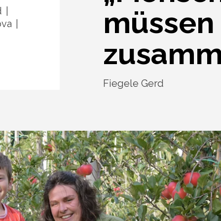
d
müssen
ova
zusamme
Fiegele Gerd