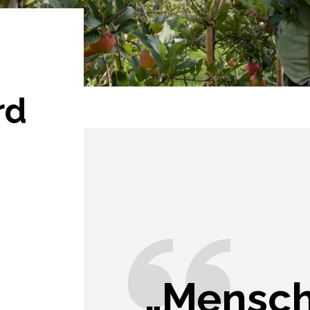
rd
„Mensch