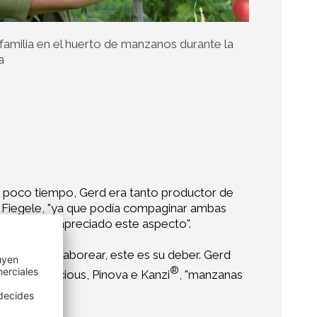
familia en el huerto de manzanos durante la
a
ce poco tiempo, Gerd era tanto productor de
n Fiegele, "ya que podía compaginar ambas
iempre han apreciado este aspecto".
 Observar y saborear, este es su deber. Gerd
®
olden Delicious, Pinova e Kanzi
, "manzanas