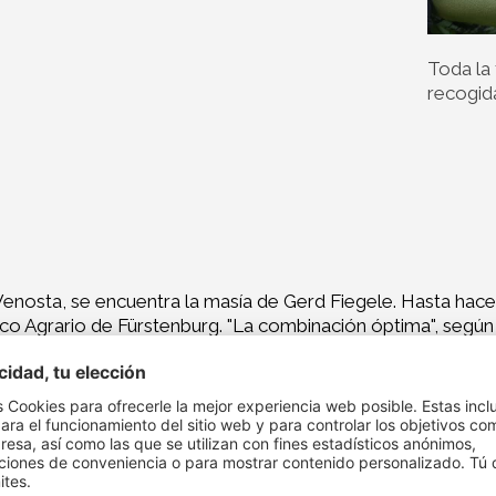
Toda la 
recogid
le Venosta, se encuentra la masía de Gerd Fiegele. Hasta ha
co Agrario de Fürstenburg. "La combinación óptima", segú
s con la puesta en práctica en mis terrenos. Mis alumnos s
rto de manzanas, que se desarrolla sin recurrir a máquinas.
anto que podría ponerles nombre. Cultiva Gala, Jonagold, G