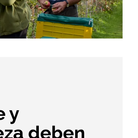
 y
eza deben