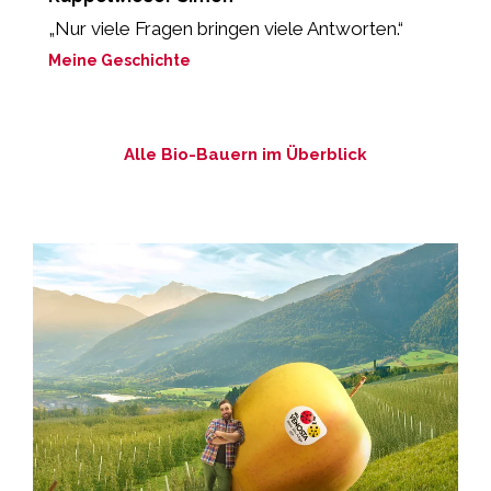
„Nur viele Fragen bringen viele Antworten.“
„
Meine Geschichte
M
Alle Bio-Bauern im Überblick