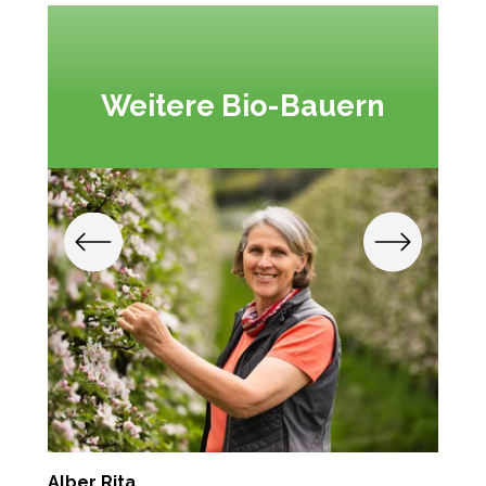
Weitere Bio-Bauern
Alber Rita
T