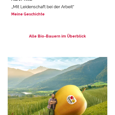
„Mit Leidenschaft bei der Arbeit“
„
z
Meine Geschichte
M
Alle Bio-Bauern im Überblick