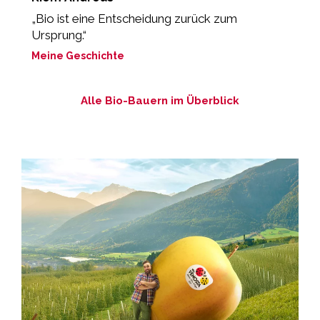
„Bio ist eine Entscheidung zurück zum
"
Ursprung.“
r
Meine Geschichte
M
Alle Bio-Bauern im Überblick