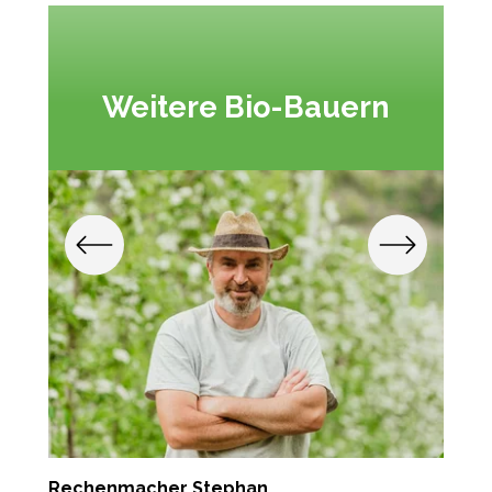
Weitere Bio-Bauern
Rechenmacher Stephan
T