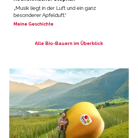
„Musik liegt in der Luft und ein ganz
“
besonderer Apfelduft.“
M
Meine Geschichte
Alle Bio-Bauern im Überblick