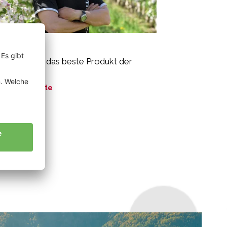
iss Josef
o-Äpfel sind das beste Produkt der
ur.“
ne Geschichte