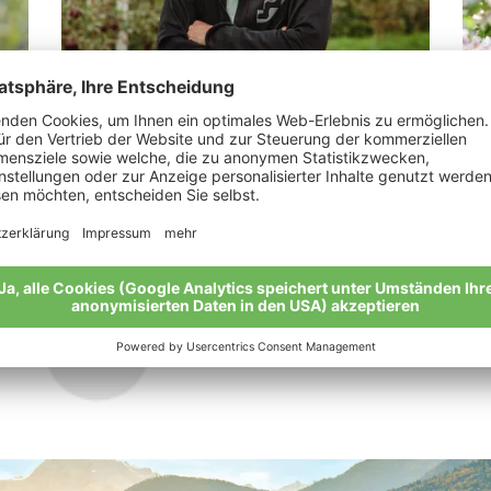
Jennewein Samuel Franz
We
„Das Gefühl der Zufriedenheit.“
„Bi
Nat
Meine Geschichte
Mei
Alle Bio-Bauern im Überblick