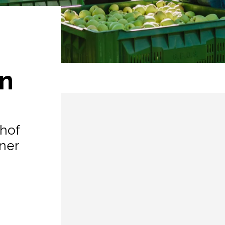
n
ehof
ner