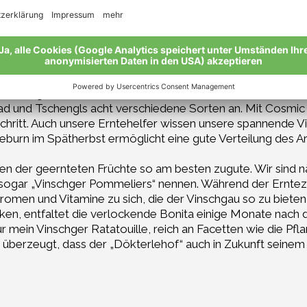
t mit Insekten und Würmern einlädt…Lukas fördert die Biodi
gewollt angepflanzt und nicht nur ästhetisch ein Hingucker.
blumen zum Leben. Während ich mich vorwiegend um das Pe
keine Nacht- und Nebelaktion, die ganze Familie hat dama
esen Weg auf unsere Weise. Auch bei den Sorten lieben wir di
d und Tschengls acht verschiedene Sorten an. Mit Cosmic 
ckschritt. Auch unsere Erntehelfer wissen unsere spannende V
burn im Spätherbst ermöglicht eine gute Verteilung des A
n der geernteten Früchte so am besten zugute. Wir sind n
sogar „Vinschger Pommeliers“ nennen. Während der Erntezei
Aromen und Vitamine zu sich, die der Vinschgau so zu biet
n, entfaltet die verlockende Bonita einige Monate nach d
mein Vinschger Ratatouille, reich an Facetten wie die Pfl
h überzeugt, dass der „Dökterlehof“ auch in Zukunft seine