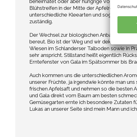
beheimatet oder aber hungrige Vögel zum Buffe
Blühstreifen in der Mitte der Apfelreihen ist 
unterschiedliche Kleearten und sogar Sonnen
zuständig.
Der Wechsel zur biologischen Anbauweise war 
bereut. Bio ist der Weg und wir deklinieren di
Wiesen im Schlanderser Talboden sowie in Pra
sehr anspricht. Stillstand heißt eigentlich Rü
Erntefenster von Gala im Spätsommer bis Brae
Auch kommen uns die unterschiedlichen Arome
unserer Früchte, ja irgendwie könnte man uns 
frischen Apfelsaft und nehmen so die besten 
und Gala direkt vom Baum am besten schmecke
Gemüsegarten ernte ich besondere Zutaten für 
Lukas an unserer Seite sind mein Mann und ic