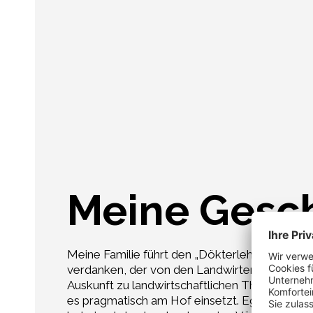
Meine Gesc
Meine Familie führt den „Dökterlehof“ in de
verdanken, der von den Landwirten „honoris ca
Auskunft zu landwirtschaftlichen Themen gebe
es pragmatisch am Hof einsetzt. Egal ob er un