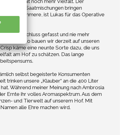
versität mit noch mehr Vielfalt. Der
 Verschiedene Saatmischungen bringen
rsonal kümmere, ist Lukas für das Operative
ls den Entschluss gefasst und nie mehr
e Vielfalt. So bauen wir derzeit auf unseren
Crisp käme eine neunte Sorte dazu, die uns
ielfalt am Hof zu schätzen. Das lange
rbeitspensums.
ämlich selbst begeisterte Konsumenten
t trinken unsere „Klauber“ an die 400 Liter
en hat. Während meiner Meinung nach Ambrosia
er Ernte ihr volles Aromaspektrum. Aus dem
anzen- und Tierwelt auf unserem Hof. Mit
m Namen alle Ehre machen wird.