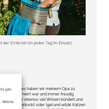
der Ernte bin ich jeden Tag im Einsatz.
Namen des Hofes haben wir meinem Opa zu
Belange informiert war und immer freudig
hn Lukas, der ebenso viel Wissen bündelt und
severtilger anlockt oder Igel und wilde Katzen