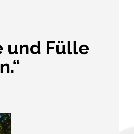
e und Fülle
n.“