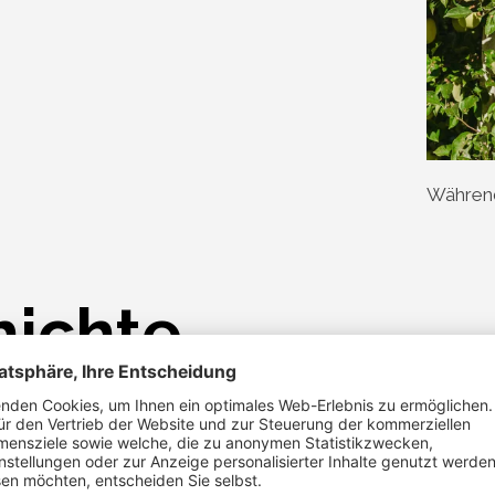
Während 
hichte
r Schlanderser Vogelsanggasse in der 4. Generation. Den 
usa“ den Doktortitel erhielt, weil er stets über sämtliche 
n konnte. Betriebsleiter auf dem heutigen Hof ist mein So
ser „Tierkondominium“ anlegt, mit dem er Reptilien als Mäu