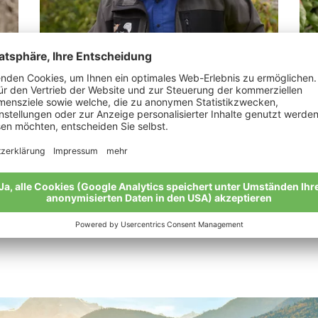
Kobler Augustin
Ka
„Ein Bioapfel ist die perfekte Verbindung
„Bi
von Mensch und Natur.“
Mei
Meine Geschichte
Alle Bio-Bauern im Überblick