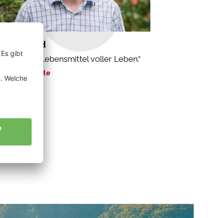
rner Alfred
oäpfel sind Lebensmittel voller Leben.“
ne Geschichte