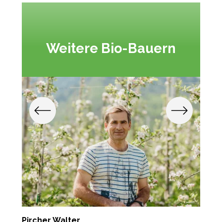
Weitere Bio-Bauern
Pircher Walter
P