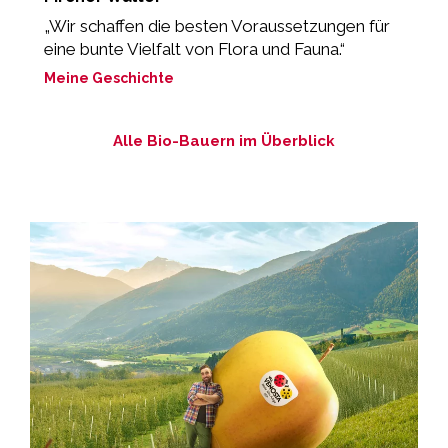
„Wir schaffen die besten Voraussetzungen für
„
eine bunte Vielfalt von Flora und Fauna.“
M
Meine Geschichte
Alle Bio-Bauern im Überblick