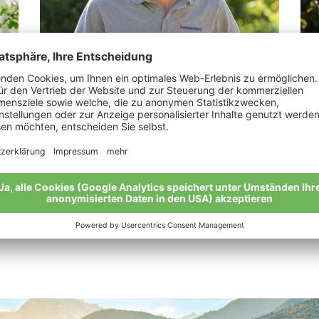
Kiem Ulrich
Er
„Bio bringt einen doppelten Vorteil: es
„Vo
wertet Mensch und Natur auf. “
zur
Meine Geschichte
Mei
Alle Bio-Bauern im Überblick