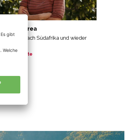
lacher Andrea
n Südtirol nach Südafrika und wieder
ück.“
ne Geschichte