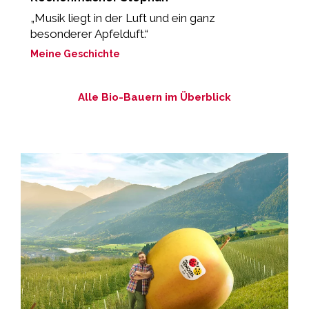
„Musik liegt in der Luft und ein ganz
“
besonderer Apfelduft.“
M
Meine Geschichte
Alle Bio-Bauern im Überblick