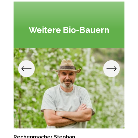
Weitere Bio-Bauern
Rechenmacher Stephan
T