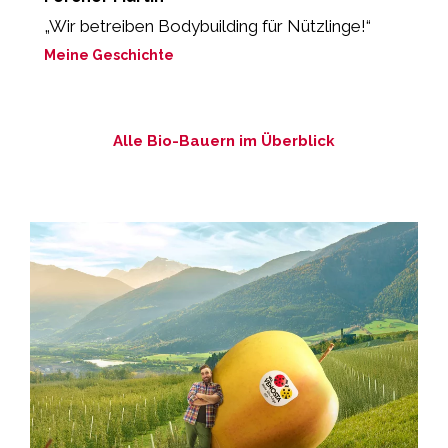
„Wir betreiben Bodybuilding für Nützlinge!“
“
Meine Geschichte
M
Alle Bio-Bauern im Überblick