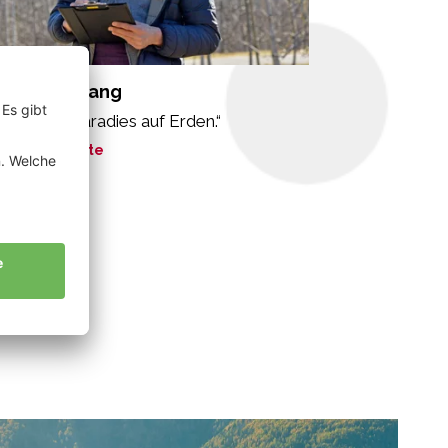
aiss Wolfgang
o ist mein Paradies auf Erden.“
ne Geschichte