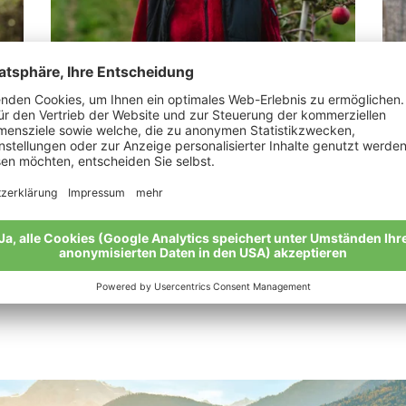
Tappeiner Veronika
Gr
nn
„Man muss nicht Konditor sein, um süß zu
„Bi
leben.“
Mei
Meine Geschichte
Alle Bio-Bauern im Überblick