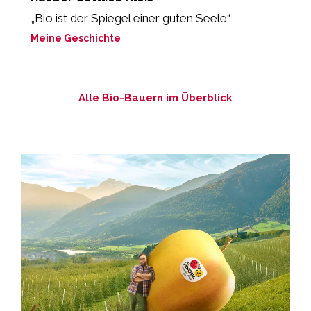
„Bio ist der Spiegel einer guten Seele“
“
z
Meine Geschichte
M
Alle Bio-Bauern im Überblick