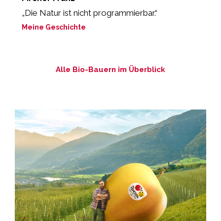
„Die Natur ist nicht programmierbar.“
„
P
Meine Geschichte
M
Alle Bio-Bauern im Überblick