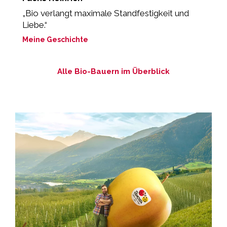
„Bio verlangt maximale Standfestigkeit und
„
Liebe.“
d
Meine Geschichte
M
Alle Bio-Bauern im Überblick