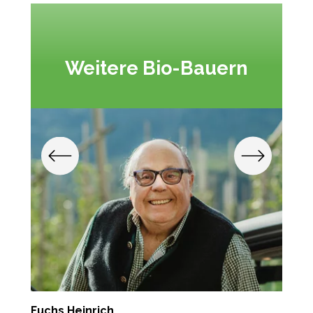
Weitere Bio-Bauern
Fuchs Heinrich
M