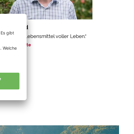
rner Alfred
oäpfel sind Lebensmittel voller Leben.“
ne Geschichte