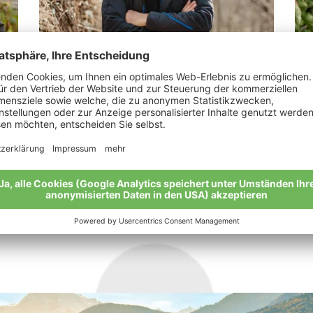
Thomann Martin
Ka
„Bio ist ein intensives Arbeiten mit der
„Bi
Natur.“
Mei
Meine Geschichte
Alle Bio-Bauern im Überblick