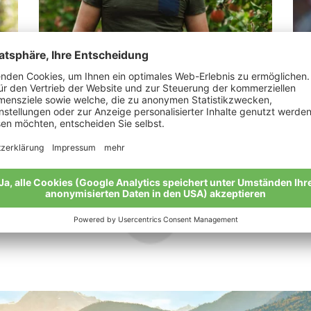
Tumler Tobias
Re
„Flexibel sein und die Termine der Natur
“Bi
einhalten.“
Mei
Meine Geschichte
Alle Bio-Bauern im Überblick