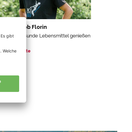
dross Jakob Florin
le sollen gesunde Lebensmittel genießen
fen“
ne Geschichte