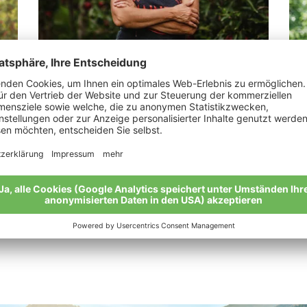
Biohof - Bärenstall
Pe
landwirtschaftliche KG der Stricker
„Al
Esther Adelia
dür
„Bärenstarke Bio-Leistung am Bärenstall“
Mei
Meine Geschichte
Alle Bio-Bauern im Überblick