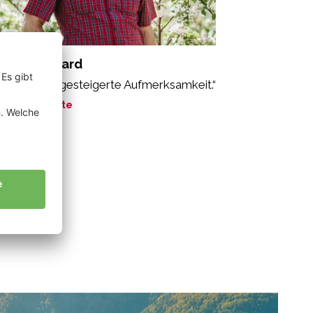
schg Reinhard
o bedeutet gesteigerte Aufmerksamkeit.“
ne Geschichte