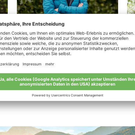
Götsch Annamaria
Zi
"Miteinander für eine Welt voller Vinschger
„Bi
Marienkäfer."
Mei
Meine Geschichte
Alle Bio-Bauern im Überblick