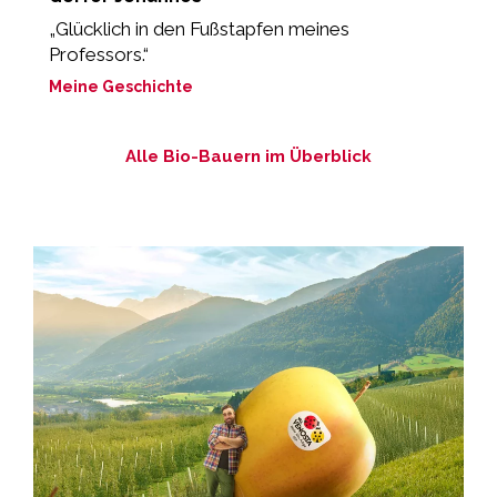
„Glücklich in den Fußstapfen meines
"
Professors.“
M
Meine Geschichte
M
Alle Bio-Bauern im Überblick