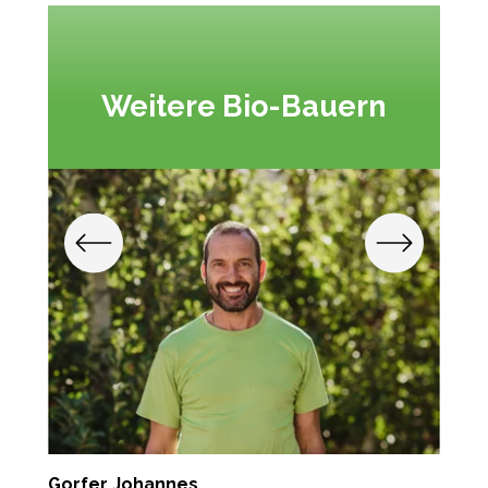
Weitere Bio-Bauern
Gorfer Johannes
G