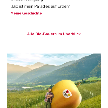
„Bio ist mein Paradies auf Erden.“
„
m
Meine Geschichte
M
Alle Bio-Bauern im Überblick