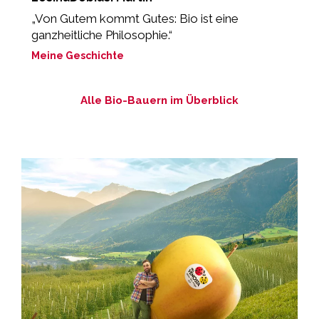
„Von Gutem kommt Gutes: Bio ist eine
„
ganzheitliche Philosophie.“
M
Meine Geschichte
Alle Bio-Bauern im Überblick