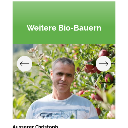
Weitere Bio-Bauern
Ausserer Christoph
S