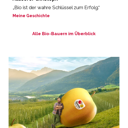
„Bio ist der wahre Schlüssel zum Erfolg.“
“
Meine Geschichte
M
Alle Bio-Bauern im Überblick