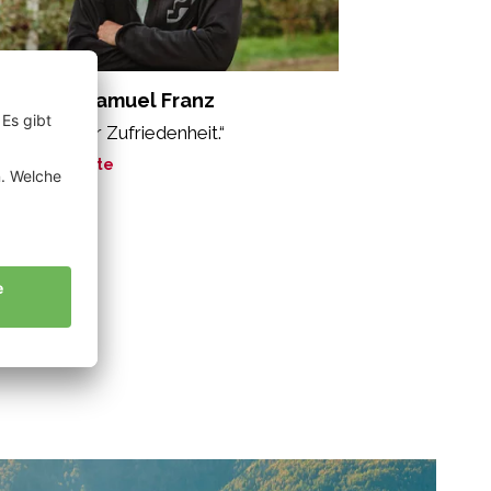
nnewein Samuel Franz
s Gefühl der Zufriedenheit.“
ne Geschichte