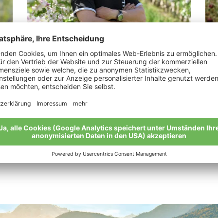
Weiss Josef
Je
„Bio-Äpfel sind das beste Produkt der
„Da
Natur.“
Mei
Meine Geschichte
Alle Bio-Bauern im Überblick