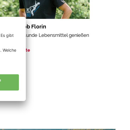
dross Jakob Florin
le sollen gesunde Lebensmittel genießen
fen“
ne Geschichte