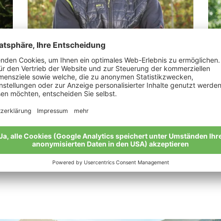
Spechtenhauser Stefan
Pe
r
"Ich möchte meinen Söhnen einen guten
„Al
Boden hinterlassen"
dür
“
Meine Geschichte
Mei
Alle Bio-Bauern im Überblick