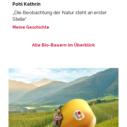
Pohl Kathrin
S
„Die Beobachtung der Natur steht an erster
„
Stelle“
M
Meine Geschichte
Alle Bio-Bauern im Überblick