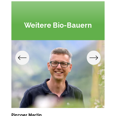
Weitere Bio-Bauern
Pinzger Martin
M