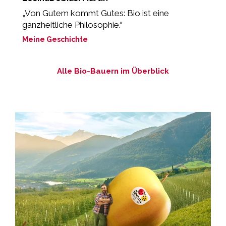
„Von Gutem kommt Gutes: Bio ist eine
„
ganzheitliche Philosophie.“
G
Meine Geschichte
M
Alle Bio-Bauern im Überblick