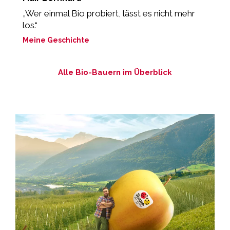
„Wer einmal Bio probiert, lässt es nicht mehr
“
los.“
M
Meine Geschichte
Alle Bio-Bauern im Überblick