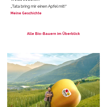
„Tata bring mir einen Apfel mit!“
"
r
Meine Geschichte
M
Alle Bio-Bauern im Überblick