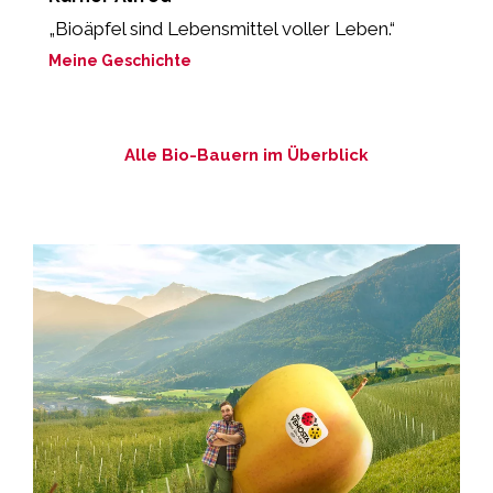
„Bioäpfel sind Lebensmittel voller Leben.“
„
M
Meine Geschichte
M
Alle Bio-Bauern im Überblick