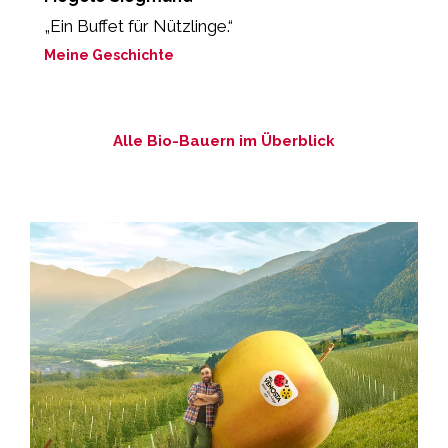
„Ein Buffet für Nützlinge.“
„
g
Meine Geschichte
M
Alle Bio-Bauern im Überblick