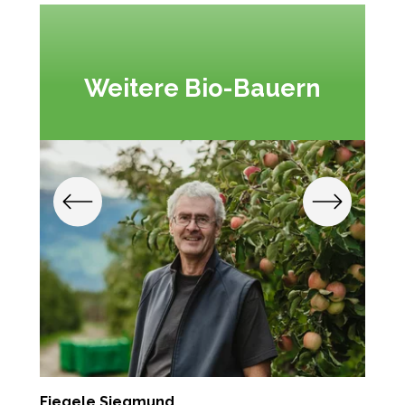
Weitere Bio-Bauern
Fiegele Siegmund
P