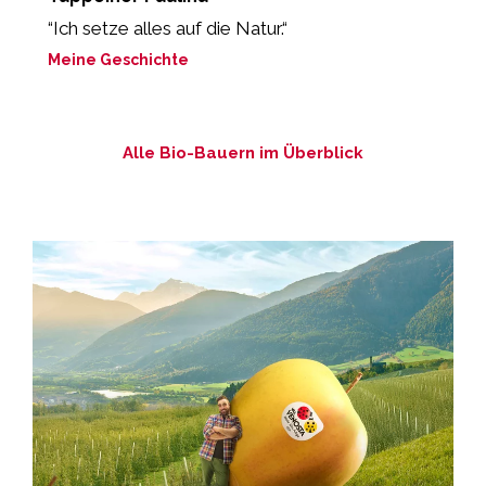
“Ich setze alles auf die Natur.“
„
e
Meine Geschichte
M
Alle Bio-Bauern im Überblick