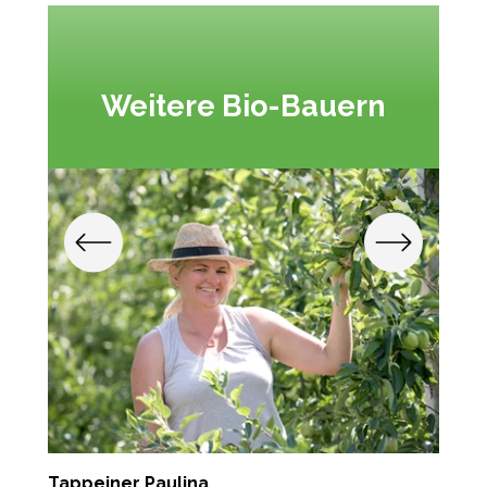
Weitere Bio-Bauern
Tappeiner Paulina
P