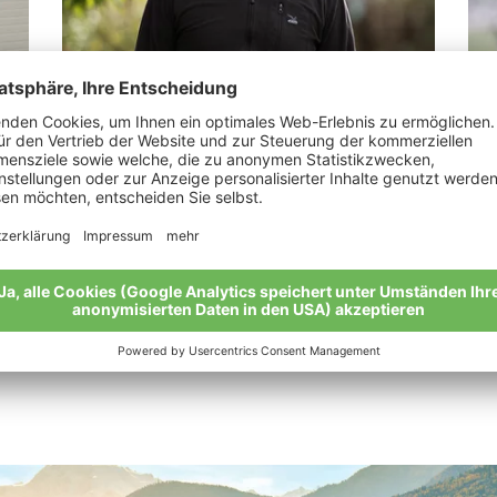
Mair Bernhard
Pi
e!“
„Wer einmal Bio probiert, lässt es nicht
“Di
mehr los.“
Mei
Meine Geschichte
Alle Bio-Bauern im Überblick