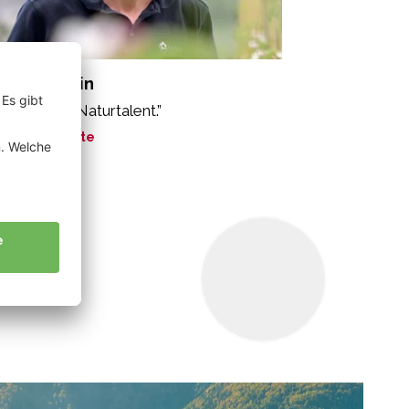
nzger Martin
e Äpfel. Ein Naturtalent.”
ne Geschichte