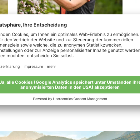
Alber Rita
Pe
„Mit Leidenschaft bei der Arbeit“
Mei
Meine Geschichte
Alle Bio-Bauern im Überblick