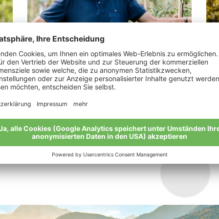
Gunsch Alois
Na
„Durch Bio die Verschwendung reduzieren“
„Da
Meine Geschichte
Mei
Alle Bio-Bauern im Überblick