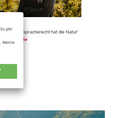
gl Florian
s große Mitspracherecht hat die Natur.“
ne Geschichte