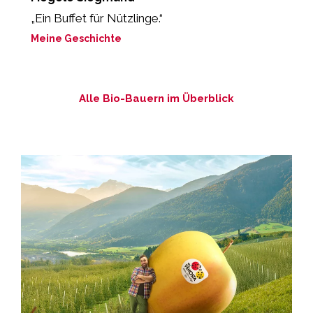
„Ein Buffet für Nützlinge.“
„
b
Meine Geschichte
M
Alle Bio-Bauern im Überblick