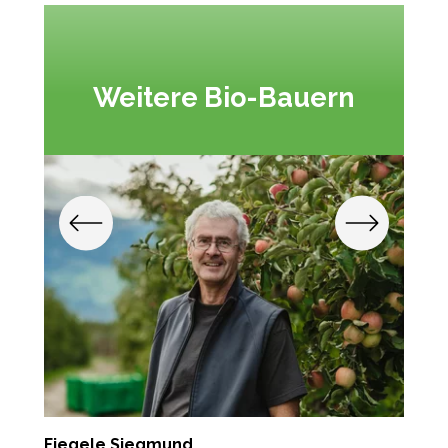
Weitere Bio-Bauern
Fiegele Siegmund
G