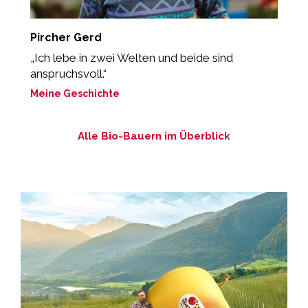
Pircher Gerd
I
„Ich lebe in zwei Welten und beide sind
“
anspruchsvoll.“
s
Meine Geschichte
M
Alle Bio-Bauern im Überblick