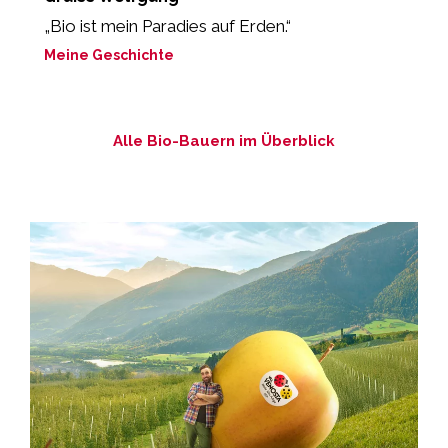
„Bio ist mein Paradies auf Erden.“
„
m
Meine Geschichte
M
Alle Bio-Bauern im Überblick