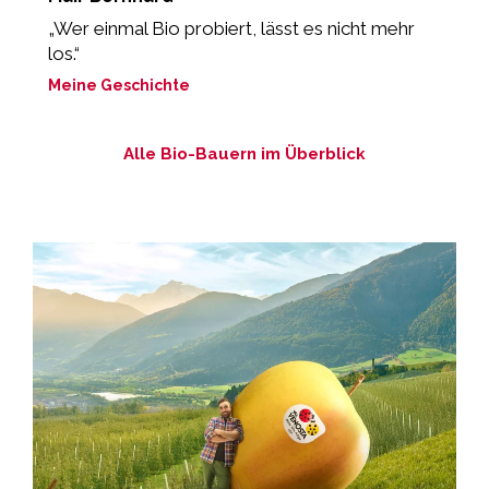
„Wer einmal Bio probiert, lässt es nicht mehr
“
los.“
M
Meine Geschichte
Alle Bio-Bauern im Überblick