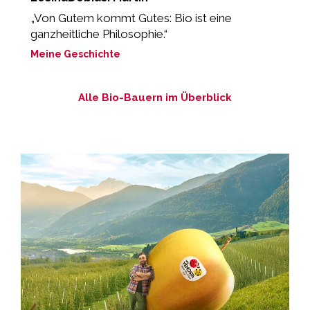
„Von Gutem kommt Gutes: Bio ist eine
„
ganzheitliche Philosophie.“
M
Meine Geschichte
Alle Bio-Bauern im Überblick