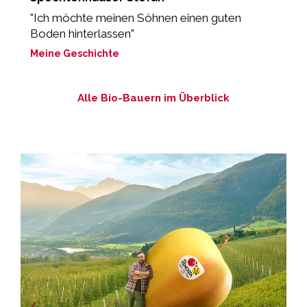
d
"Ich möchte meinen Söhnen einen guten
Boden hinterlassen"
„
Meine Geschichte
M
Alle Bio-Bauern im Überblick