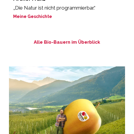
„Die Natur ist nicht programmierbar.“
„
P
Meine Geschichte
M
Alle Bio-Bauern im Überblick