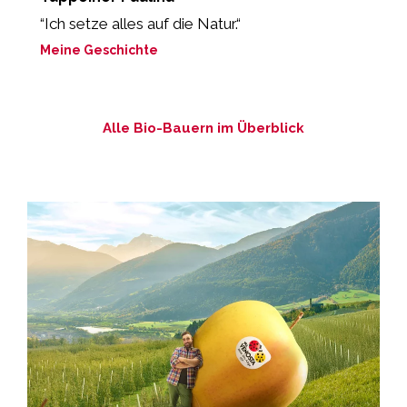
r
“Ich setze alles auf die Natur.“
„
Meine Geschichte
M
Alle Bio-Bauern im Überblick