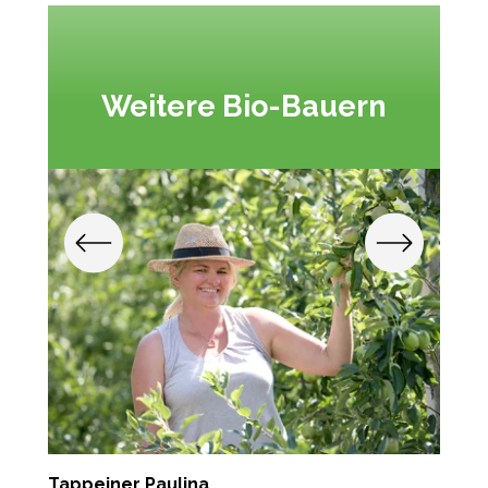
Weitere Bio-Bauern
Tappeiner Paulina
P