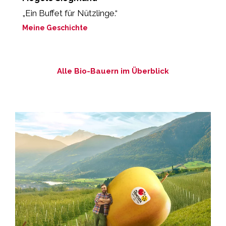
„Ein Buffet für Nützlinge.“
„
g
Meine Geschichte
M
Alle Bio-Bauern im Überblick