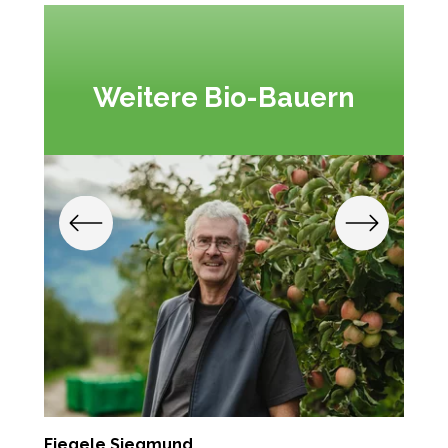
Weitere Bio-Bauern
Fiegele Siegmund
P