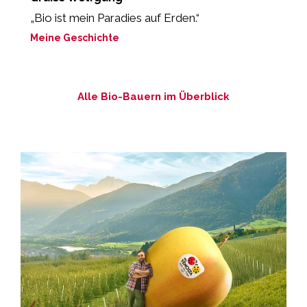
„Bio ist mein Paradies auf Erden.“
„
m
Meine Geschichte
M
Alle Bio-Bauern im Überblick